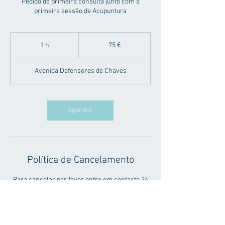
Pedido da primeira consulta junto com a
primeira sessão de Acupuntura
75
euros
1 h
1
75 €
Avenida Defensores de Chaves
Agendar
Política de Cancelamento
Para cancelar por favor entre em contacto 24
horas antes da hora da marcação.